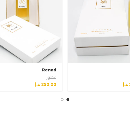
Renad
عطور
د.إ
250,00
د.إ