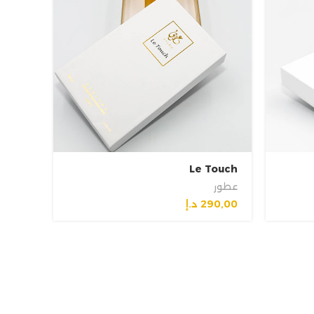
beel
Le Touch
عطور
عطور
290,00
د.إ
50,00